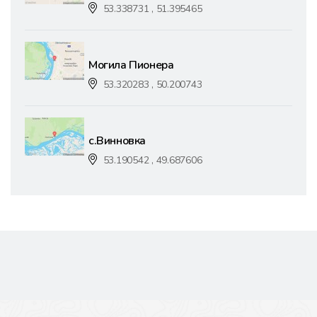
53.338731 , 51.395465
Могила Пионера
53.320283 , 50.200743
с.Винновка
53.190542 , 49.687606