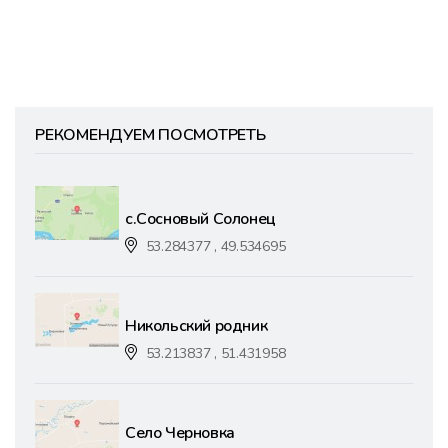
РЕКОМЕНДУЕМ ПОСМОТРЕТЬ
с.Сосновый Солонец
53.284377 , 49.534695
Никольский родник
53.213837 , 51.431958
Село Черновка