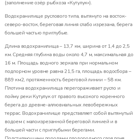
(заполнение озёр рыбхоза «Кутулук»).
Водохранилище руслового типа, вытянуто на восток-
северо-восток, береговая линия слабо изрезана, берега
большей частью приглубые.
Длина водохранилища – 13,7 км, ширина от 1,4 до 2,5
км. Средняя глубина воды около 4,7 м, максимальная до
16 м. Площадь водного зеркала при нормальном
подпорном уровне равна 21,5 га, площадь водосбора –
889 км2, протяженность береговой линии – 58 км.
Плотина водохранилища перегораживает русло и
пойму реки Кутулук от правого высокого коренного
берега до древне-аллювиальных левобережных
террас. Водохранилище представляет собой вытянутый
водоем с малоизрезанной береговой линией и в
большей части с приглубыми берегами.
Подстилающими породами плодородного слоя почв