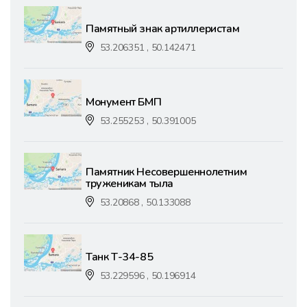
Памятный знак артиллеристам
53.206351 , 50.142471
Монумент БМП
53.255253 , 50.391005
Памятник Несовершеннолетним
труженикам тыла
53.20868 , 50.133088
Танк Т-34-85
53.229596 , 50.196914