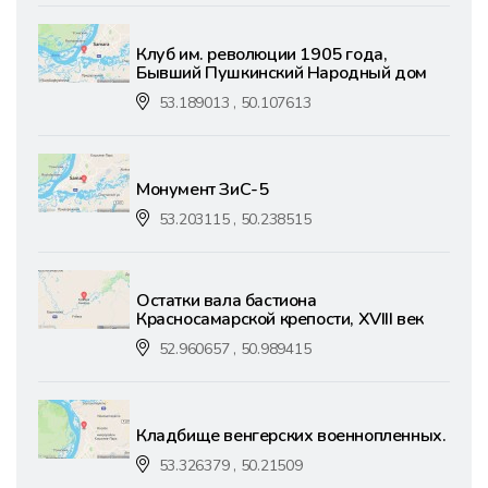
Клуб им. революции 1905 года,
Бывший Пушкинский Народный дом
53.189013 , 50.107613
Монумент ЗиС-5
53.203115 , 50.238515
Остатки вала бастиона
Красносамарской крепости, XVIII век
52.960657 , 50.989415
Кладбище венгерских военнопленных.
53.326379 , 50.21509