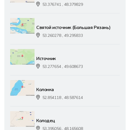
53.376741 , 48.379829
Святой источник (Большая Рязань)
53.260278 , 49.295833
Источник
53.277654 , 49.608673
Колонка
52.854118 , 48.587614
Колодец
53.395056 , 48.165608