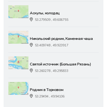
Аскулы, колодец
53.279509 , 49.606755
Никольский родник, Каменная чаша
53.409748 , 49.923917
Святой источник (Большая Рязань)
53.260278 , 49.295833
Родник в Торновом
53.29494 , 49.94106