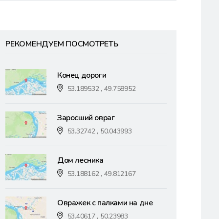
РЕКОМЕНДУЕМ ПОСМОТРЕТЬ
Конец дороги
53.189532 , 49.758952
Заросший овраг
53.32742 , 50.043993
Дом лесника
53.188162 , 49.812167
Овражек с палками на дне
53.40617 , 50.23983