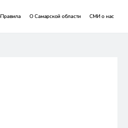
оПравила
О Самарской области
СМИ о нас