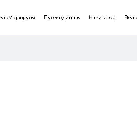
елоМаршруты
Путеводитель
Навигатор
Вел