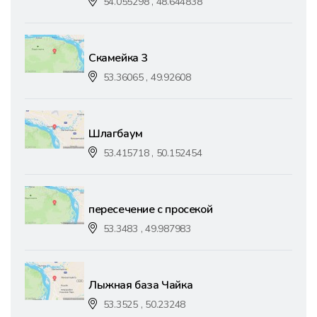
54.055298 , 48.644838
Скамейка 3
53.36065 , 49.92608
Шлагбаум
53.415718 , 50.152454
пересечение с просекой
53.3483 , 49.987983
Лыжная база Чайка
53.3525 , 50.23248